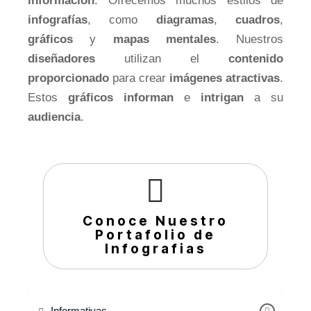
información
. Ofrecemos muchos estilos de
infografías
, como
diagramas
,
cuadros
,
gráficos
y
mapas mentales
. Nuestros
diseñadores
utilizan el
contenido
proporcionado
para crear
imágenes atractivas
.
Estos
gráficos informan
e
intrigan
a su
audiencia
.
Conoce Nuestro
Portafolio de
Infografias
Informativas