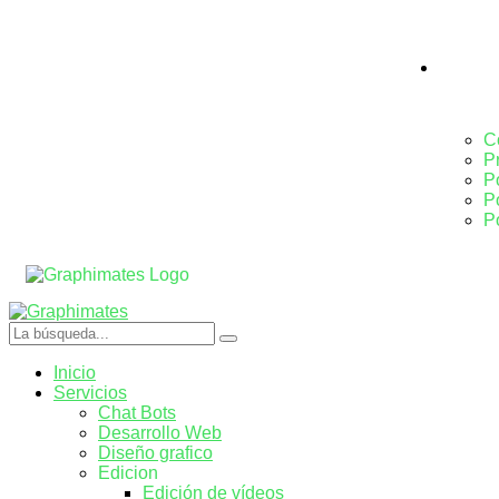
Sobre 
C
P
P
P
P
Inicio
Servicios
Chat Bots
Desarrollo Web
Diseño grafico
Edicion
Edición de vídeos