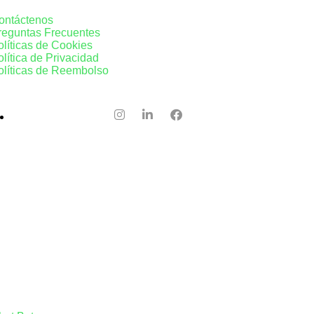
ontáctenos
reguntas Frecuentes
olíticas de Cookies
olítica de Privacidad
olíticas de Reembolso
info@graphimates.com
os