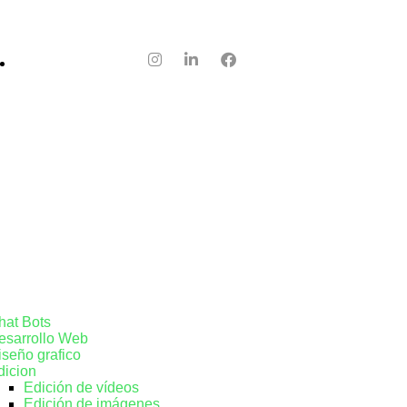
info@graphimates.com
os
hat Bots
esarrollo Web
iseño grafico
dicion
Edición de vídeos
Edición de imágenes