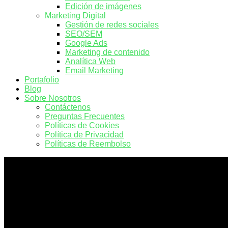
Edición de imágenes
Marketing Digital
Gestión de redes sociales
SEO/SEM
Google Ads
Marketing de contenido
Analítica Web
Email Marketing
Portafolio
Blog
Sobre Nosotros
Contáctenos
Preguntas Frecuentes
Políticas de Cookies
Política de Privacidad
Políticas de Reembolso