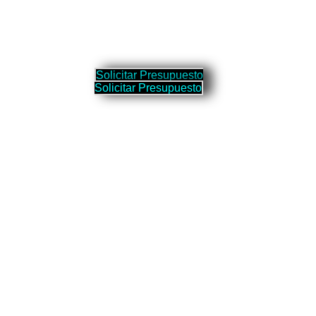
S
o
l
i
c
i
t
a
r
P
r
e
s
u
p
u
e
s
t
o
S
o
l
i
c
i
t
a
r
P
r
e
s
u
p
u
e
s
t
o