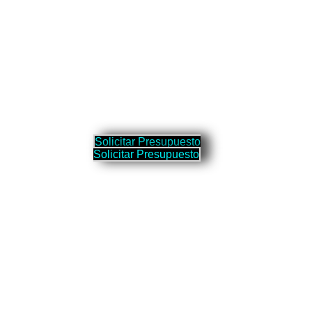
S
o
l
i
c
i
t
a
r
P
r
e
s
u
p
u
e
s
t
o
S
o
l
i
c
i
t
a
r
P
r
e
s
u
p
u
e
s
t
o